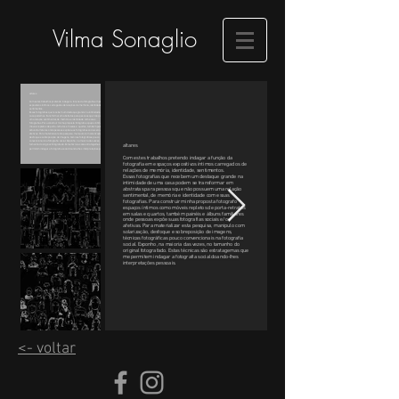
Vilma Sonaglio
altares
Com estes trabalhos pretendo indagar a função da fotografia em espaços
expositivos íntimos carregados de relações de memória, identidade,
sentimentos.
Essas fotografias que recebem um destaque grande na intimidade de uma
casa podem se transformar em abstratas para pessoas que não possuem
uma relação sentimental, de memória e identidade com essas
fotografias.
Para construir minha proposta fotografo espaços íntimos como
móveis repletos de porta-retratos em salas e quartos, também painéis e
álbuns familiares onde pessoas expõe suas fotografias sociais e/ou
afetivas.
Para materializar esta pesquisa, manipulo com solarização,
desfoque e sobreposição de imagens, técnicas fotográficas pouco
convencionais na fotografia social. Exponho, na maioria das vezes, no
altares
tamanho do original fotografado.
Estas técnicas são estratagemas que me
permitem indagar a fotografia social doando-lhes interpretações pessoais.
Com estes trabalhos pretendo indagar a função da
fotografia em espaços expositivos íntimos carregados de
relações de memória, identidade, sentimentos.
Essas fotografias que recebem um destaque grande na
intimidade de uma casa podem se transformar em
abstratas para pessoas que não possuem uma relação
sentimental, de memória e identidade com essas
fotografias.
Para construir minha proposta fotografo
espaços íntimos como móveis repletos de porta-retratos
em salas e quartos, também painéis e álbuns familiares
onde pessoas expõe suas fotografias sociais e/ou
afetivas.
Para materializar esta pesquisa, manipulo com
solarização, desfoque e sobreposição de imagens,
técnicas fotográficas pouco convencionais na fotografia
social. Exponho, na maioria das vezes, no tamanho do
original fotografado.
Estas técnicas são estratagemas que
me permitem indagar a fotografia social doando-lhes
interpretações pessoais.
<- voltar